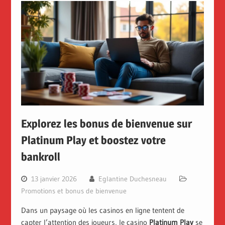
Explorez les bonus de bienvenue sur
Platinum Play et boostez votre
bankroll
13 janvier 2026
Eglantine Duchesneau
Promotions et bonus de bienvenue
Dans un paysage où les casinos en ligne tentent de
capter l’attention des joueurs, le casino
Platinum Play
se