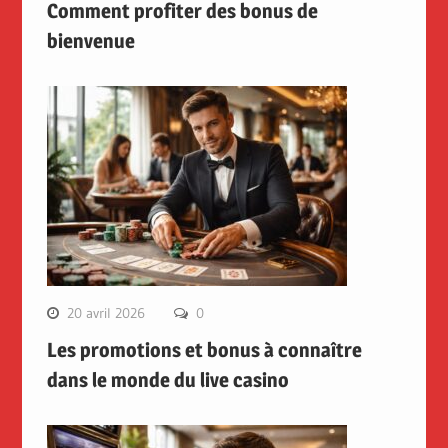
Comment profiter des bonus de
bienvenue
20 avril 2026
0
Les promotions et bonus à connaître
dans le monde du live casino