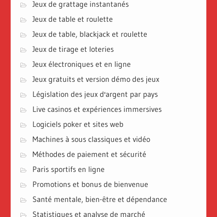
Jeux de grattage instantanés
Jeux de table et roulette
Jeux de table, blackjack et roulette
Jeux de tirage et loteries
Jeux électroniques et en ligne
Jeux gratuits et version démo des jeux
Législation des jeux d'argent par pays
Live casinos et expériences immersives
Logiciels poker et sites web
Machines à sous classiques et vidéo
Méthodes de paiement et sécurité
Paris sportifs en ligne
Promotions et bonus de bienvenue
Santé mentale, bien-être et dépendance
Statistiques et analyse de marché