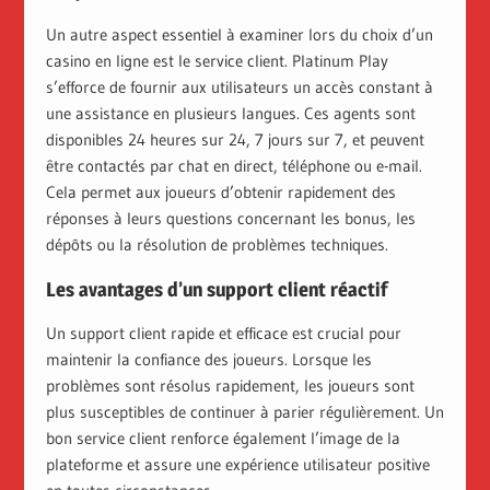
Un autre aspect essentiel à examiner lors du choix d’un
casino en ligne est le service client. Platinum Play
s’efforce de fournir aux utilisateurs un accès constant à
une assistance en plusieurs langues. Ces agents sont
disponibles 24 heures sur 24, 7 jours sur 7, et peuvent
être contactés par chat en direct, téléphone ou e-mail.
Cela permet aux joueurs d’obtenir rapidement des
réponses à leurs questions concernant les bonus, les
dépôts ou la résolution de problèmes techniques.
Les avantages d’un support client réactif
Un support client rapide et efficace est crucial pour
maintenir la confiance des joueurs. Lorsque les
problèmes sont résolus rapidement, les joueurs sont
plus susceptibles de continuer à parier régulièrement. Un
bon service client renforce également l’image de la
plateforme et assure une expérience utilisateur positive