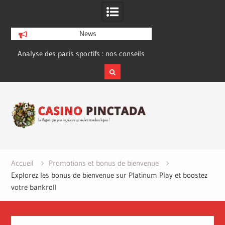
News
Analyse des paris sportifs : nos conseils
pour gagner !
Prono PMU d’aujourd hui : une stratégie
Skip
gagnante pour vos paris
to
Naviguer dans le prono du tiercé
content
d’aujourd hui : astuces incontournables
Ne manquez pas notre prono du quinté
d’aujourd hui et gagnez gros
Accueil
Promotions et bonus de bienvenue
Explorez les bonus de bienvenue sur Platinum Play et boostez
votre bankroll