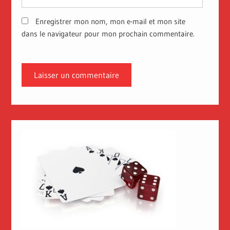
Enregistrer mon nom, mon e-mail et mon site
dans le navigateur pour mon prochain commentaire.