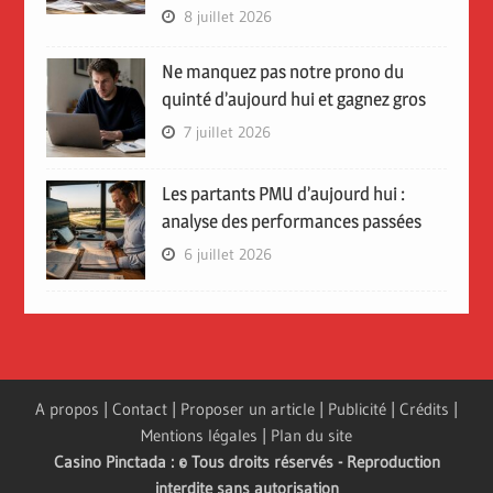
8 juillet 2026
Ne manquez pas notre prono du
quinté d’aujourd hui et gagnez gros
7 juillet 2026
Les partants PMU d’aujourd hui :
analyse des performances passées
6 juillet 2026
A propos | Contact | Proposer un article | Publicité | Crédits |
Mentions légales |
Plan du site
Casino Pinctada : © Tous droits réservés - Reproduction
interdite sans autorisation