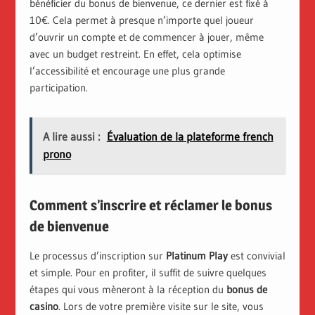
bénéficier du bonus de bienvenue, ce dernier est fixé à
10€. Cela permet à presque n’importe quel joueur
d’ouvrir un compte et de commencer à jouer, même
avec un budget restreint. En effet, cela optimise
l’accessibilité et encourage une plus grande
participation.
A lire aussi :
Évaluation de la plateforme french
prono
Comment s’inscrire et réclamer le bonus
de bienvenue
Le processus d’inscription sur
Platinum Play
est convivial
et simple. Pour en profiter, il suffit de suivre quelques
étapes qui vous mèneront à la réception du
bonus de
casino
. Lors de votre première visite sur le site, vous