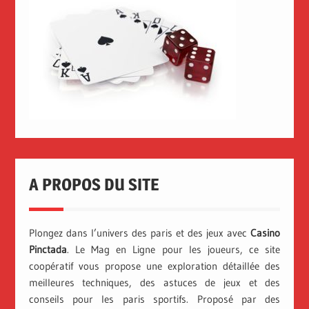
A PROPOS DU SITE
Plongez dans l’univers des paris et des jeux avec
Casino
Pinctada
. Le Mag en Ligne pour les joueurs, ce site
coopératif vous propose une exploration détaillée des
meilleures techniques, des astuces de jeux et des
conseils pour les paris sportifs. Proposé par des