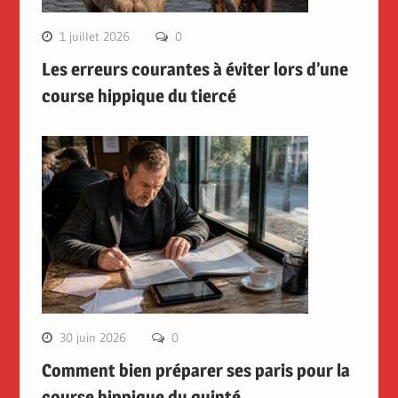
1 juillet 2026
0
Les erreurs courantes à éviter lors d’une
course hippique du tiercé
30 juin 2026
0
Comment bien préparer ses paris pour la
course hippique du quinté