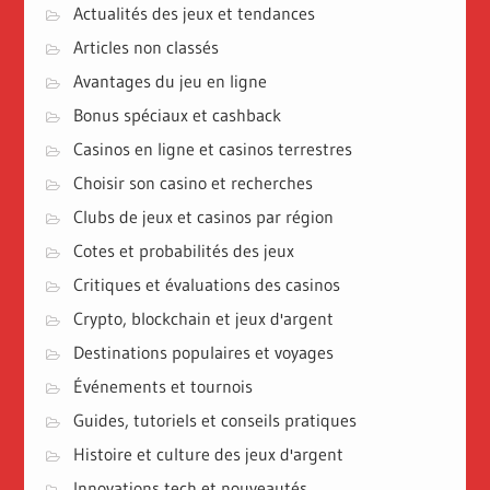
Actualités des jeux et tendances
Articles non classés
Avantages du jeu en ligne
Bonus spéciaux et cashback
Casinos en ligne et casinos terrestres
Choisir son casino et recherches
Clubs de jeux et casinos par région
Cotes et probabilités des jeux
Critiques et évaluations des casinos
Crypto, blockchain et jeux d'argent
Destinations populaires et voyages
Événements et tournois
Guides, tutoriels et conseils pratiques
Histoire et culture des jeux d'argent
Innovations tech et nouveautés