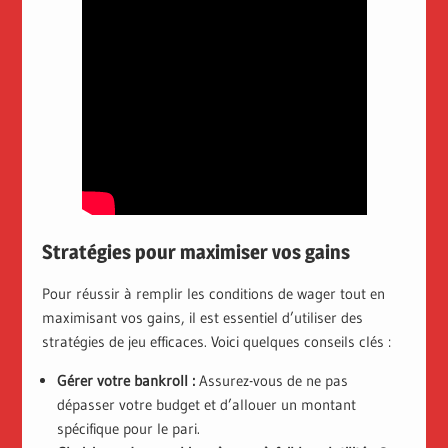
Stratégies pour maximiser vos gains
Pour réussir à remplir les conditions de wager tout en
maximisant vos gains, il est essentiel d’utiliser des
stratégies de jeu efficaces. Voici quelques conseils clés :
Gérer votre bankroll :
Assurez-vous de ne pas
dépasser votre budget et d’allouer un montant
spécifique pour le pari.