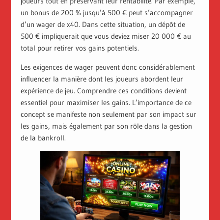
joueurs tout en préservant leur rentabilité. Par exemple,
un bonus de 200 % jusqu’à 500 € peut s’accompagner
d’un wager de x40. Dans cette situation, un dépôt de
500 € impliquerait que vous deviez miser 20 000 € au
total pour retirer vos gains potentiels.
Les exigences de wager peuvent donc considérablement
influencer la manière dont les joueurs abordent leur
expérience de jeu. Comprendre ces conditions devient
essentiel pour maximiser les gains. L’importance de ce
concept se manifeste non seulement par son impact sur
les gains, mais également par son rôle dans la gestion
de la bankroll.