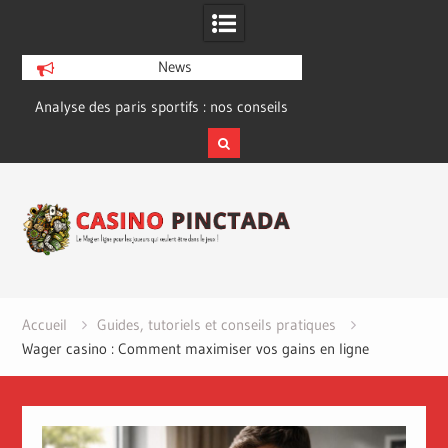
News
Analyse des paris sportifs : nos conseils
pour gagner !
Prono PMU d’aujourd hui : une stratégie
Skip
gagnante pour vos paris
to
Naviguer dans le prono du tiercé
content
d’aujourd hui : astuces incontournables
Ne manquez pas notre prono du quinté
d’aujourd hui et gagnez gros
Accueil
Guides, tutoriels et conseils pratiques
Wager casino : Comment maximiser vos gains en ligne