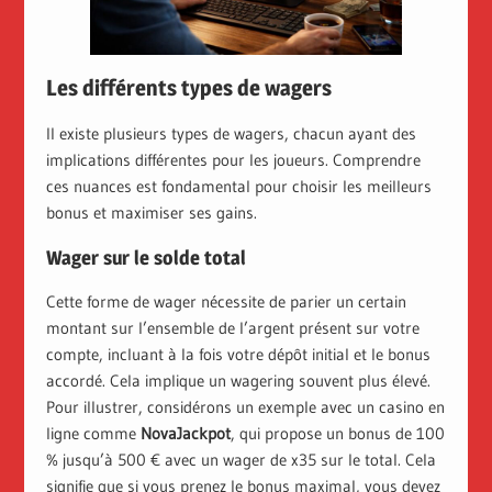
Les différents types de wagers
Il existe plusieurs types de wagers, chacun ayant des
implications différentes pour les joueurs. Comprendre
ces nuances est fondamental pour choisir les meilleurs
bonus et maximiser ses gains.
Wager sur le solde total
Cette forme de wager nécessite de parier un certain
montant sur l’ensemble de l’argent présent sur votre
compte, incluant à la fois votre dépôt initial et le bonus
accordé. Cela implique un wagering souvent plus élevé.
Pour illustrer, considérons un exemple avec un casino en
ligne comme
NovaJackpot
, qui propose un bonus de 100
% jusqu’à 500 € avec un wager de x35 sur le total. Cela
signifie que si vous prenez le bonus maximal, vous devez