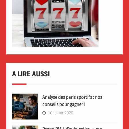
A LIRE AUSSI
Analyse des paris sportifs : nos
conseils pour gagner !
10 juillet 2026
Prono PMU d’aujourd hui : une