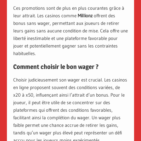
Ces promotions sont de plus en plus courantes grâce à
leur attrait. Les casinos comme
Millionz
offrent des
bonus sans wager, permettant aux joueurs de retirer
leurs gains sans aucune condition de mise. Cela offre une
liberté inestimable et une plateforme favorable pour
jouer et potentiellement gagner sans les contraintes
habituelles.
Comment choisir le bon wager ?
Choisir judicieusement son wager est crucial. Les casinos
en ligne proposent souvent des conditions variées, de
x20 à x50, influençant ainsi l’attrait d’un bonus. Pour le
joueur, il peut être utile de se concentrer sur des
plateformes qui offrent des conditions favorables,
facilitant ainsi la complétion du wager. Un wager plus
faible permet une chance accrue de retirer les gains,
tandis qu’un wager plus élevé peut représenter un défi
accru pour les joueurs moins expérimentés.